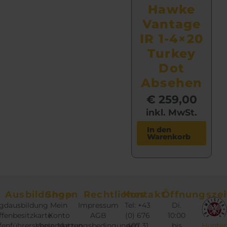
Hawke
Vantage
IR 1-4×20
Turkey
Dot
Absehen
€
259,00
inkl. MwSt.
In den
Warenkorb
Ausbildungen
Shop
Rechtliches
Kontakt
Öffnungszei
gdausbildung
Mein
Impressum
Tel: +43
Di.
fenbesitzkarte
Konto
AGB
(0) 676
10:00
fenführerschein
Versandarten
Nutzungsbedingungen
407 31
bis
Hunter