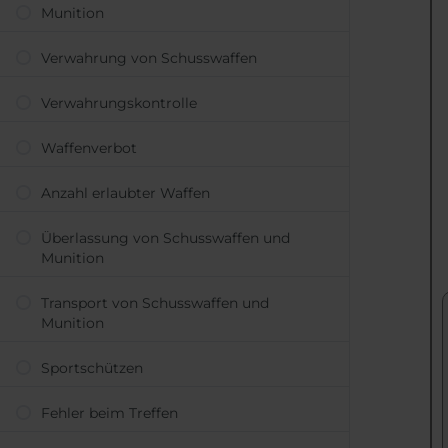
Munition
Ver­wahr­ung von Schuss­waffen
Ver­wahr­ungs­kon­trolle
Waffen­­verbot
Anzahl er­laub­ter Waffen
Über­lassung von Schuss­waffen und
Munition
Trans­port von Schuss­waffen und
Munition
Sport­schützen
Fehler beim Treffen