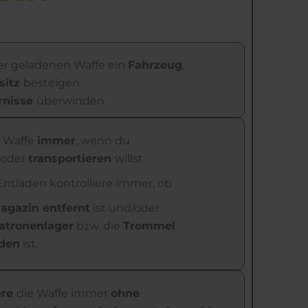
er geladenen Waffe ein
Fahrzeug
,
sitz
besteigen
rnisse
überwinden.
 Waffe
immer
, wenn du
t
oder
transportieren
willst.
ntladen kontrolliere immer, ob
agazin entfernt
ist und/oder
atronenlager
bzw. die
Trommel
aden
ist.
ere
die Waffe immer
ohne