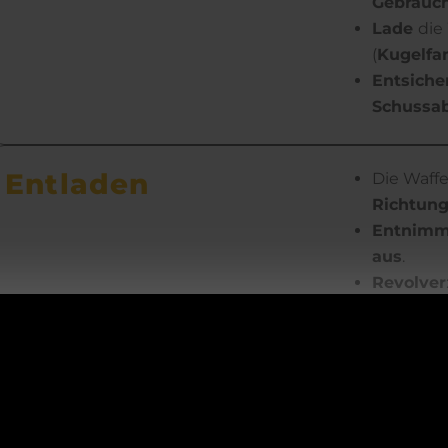
Gebrauc
Lade
die
(
Kugelfa
Entsich
Schussa
Entladen
Die Waff
Richtun
Entnim
aus
.
Revolver
Pistole
: 
Blick in 
ACHTUNG!
Revolver
Pistole
: 
Waffe ver