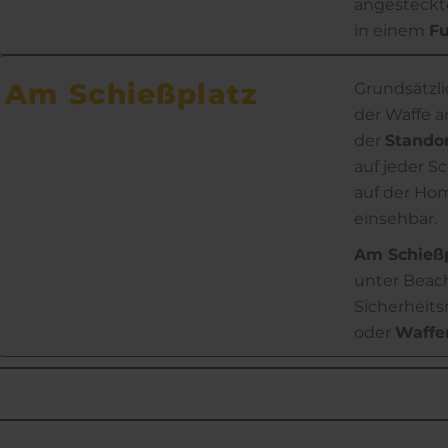
angesteck
in einem
Fu
Am Schießplatz
Grundsätzl
der Waffe a
der
Stando
auf jeder Sc
auf der Ho
einsehbar.
Am Schieß
unter Beac
Sicherheits
oder
Waffe