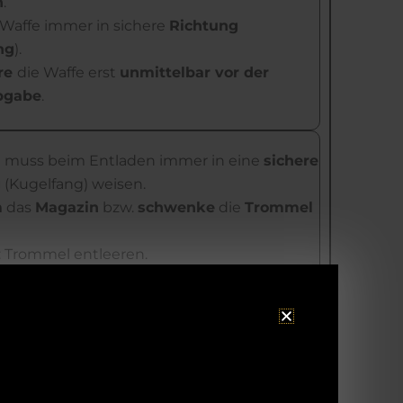
h
.
 Waffe immer in sichere
Richtung
ng
).
ere
die Waffe erst
unmittelbar vor der
bgabe
.
e muss beim Entladen immer in eine
sichere
g
(Kugelfang) weisen.
m
das
Magazin
bzw.
schwenke
die
Trommel
: Trommel entleeren.
Schlitten mit Schlittenfanghebel arretieren –
das leere Patronenlager von hinten.
: Trommel einschwenken.
Waffe schließen und abschlagen.
sorgen (Koffer, Etui, Holster)