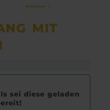
Next Lesson
ANG MIT
N
ls sei diese geladen
ereit!