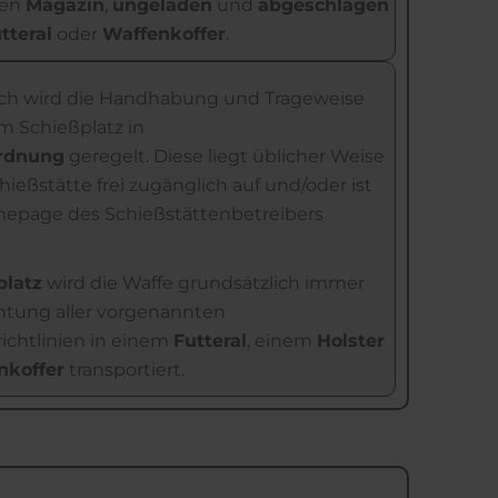
ten
Magazin
,
ungeladen
und
abgeschlagen
tteral
oder
Waffenkoffer
.
ich wird die Handhabung und Trageweise
m Schießplatz in
rdnung
geregelt. Diese liegt üblicher Weise
hießstätte frei zugänglich auf und/oder ist
mepage des Schießstättenbetreibers
platz
wird die Waffe grundsätzlich immer
htung aller vorgenannten
richtlinien in einem
Futteral
, einem
Holster
nkoffer
transportiert.