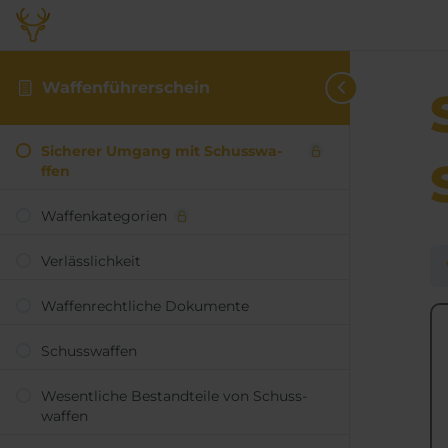
Waffen­­führer­­schein
Sicherer Um­gang mit Schuss­­­wa­
ffen
Waffen­kate­gorien
Ver­läss­lich­keit
Waffen­recht­lich­e Doku­mente
Schuss­waffen
Wesent­liche Be­stand­teile von Schuss­
waffen