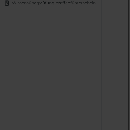
Wissens­über­prüfung Waffen­führer­schein