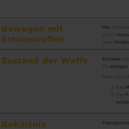
Bewegen mit
Nie
mit ein
einen
Hoch
Schuss­waffen
oder
Hinde
Zustand der Waffe
Entlade
die
sie
ablegs
Nach dem E
das
M
das
P
entl
Behältnis
Transporti