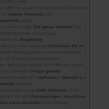
chießen willst.
e Waffe nie an der Mündung an bzw. darf die
e
auf
andere Personen
oder
örperteile
zeigen.
nur, wenn du das
Ziel genau erkannt
hast
 Gefährdung der Umgebung
ossen ist (
Kugelfang
).
 dass die Reichweite der
Geschosse bis zu
 mehr betragen kann, wenn unter einem
n ca. 35 Grad geschossen wird.
den Abzug der geladenen Waffe erst, wenn
l im Visier hast (
Finger gerade
).
ere dich, dass sich
niemand
im
Bereich
des
uswurfs
befindet.
eine Waffe immer
nach Gebrauch
. Prüfe
ss sich im Lauf (
Patronenlager
),
Verschluss
zin keine Munition
mehr befindet.