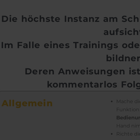
Die höchste Instanz am Schie
aufsich
Im Falle eines Trainings ode
bildner
Deren An­weis­ungen is
kommentar­los
Folg
Allgemein
Mache di
Funktion 
Bedienu
Hand ni
Richte di