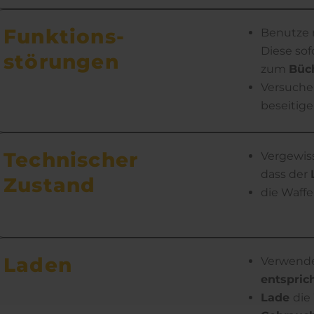
Funktions­
Benutze n
Diese sof
störungen
zum
Büc
Versuche
beseitige
Technischer
Vergewis
dass der
Zustand
die Waff
Laden
Verwend
entspric
Lade
die