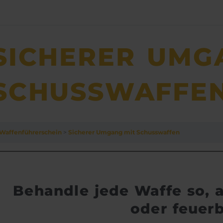
SICHERER UM­G
SCHUSS­­­WA­FFE
Waffen­­führer­­schein
Sicherer Um­gang mit Schuss­­­wa­ffen
Behandle jede Waffe so, a
oder feuerb