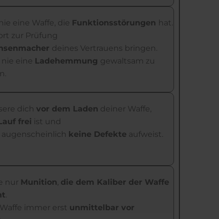
ie eine Waffe, die
Funktionsstörungen
hat.
ort zur Prüfung
hsenmacher
deines Vertrauens bringen.
 nie eine
Ladehemmung
gewaltsam zu
n.
sere dich
vor dem Laden
deiner Waffe,
Lauf frei
ist und
e augenscheinlich
keine Defekte
aufweist.
e nur
Munition
,
die dem Kaliber der Waffe
ht
.
 Waffe immer erst
unmittelbar vor