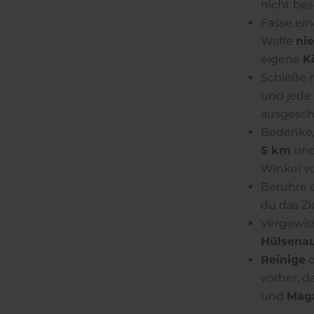
nicht bes
Fasse ein
Waffe
ni
eigene
K
Schieße 
und jede
ausgeschl
Bedenke,
5 km
und
Winkel vo
Berühre 
du das Zie
Vergewiss
Hülsena
Reinige
d
vorher, da
und
Maga