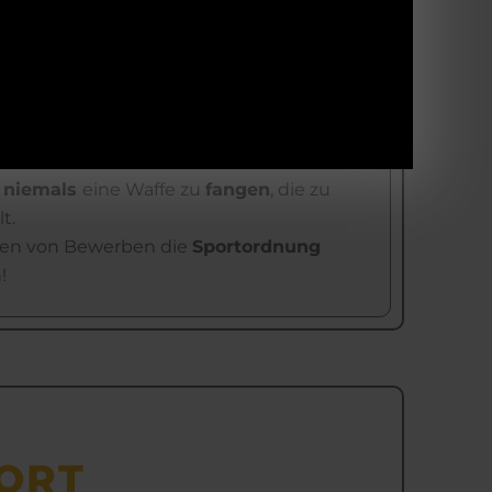
ng
einer
abgelegte Waffe
muss
g
des
Kugelfanges
gerichtet sein. Der
muss offen, bzw. die Trommel
nkt sein.
e
niemals
eine Waffe zu
fangen
, die zu
t.
en von Bewerben die
Sportordnung
!
ORT