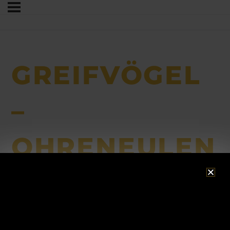
GREIFVÖGEL
–
OHRENEULEN
ACHTUNG!
Betriebsurlaub
Consent Management Platform von Real Cookie Banner