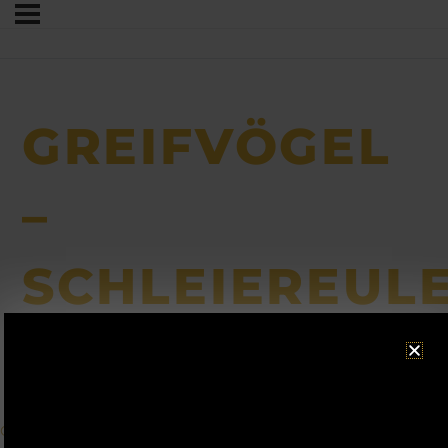
GREIFVÖGEL
–
SCHLEIEREUL
ACHTUNG!
Betriebsurlaub
Consent Management Platform von Real Cookie Banner