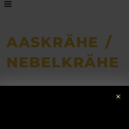
AASKRÄHE /
NEBELKRÄHE
ACHTUNG!
Consent Management Platform von Real Cookie Banner
Betriebsurlaub