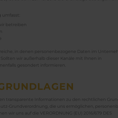
 umfasst:
wir betreiben
on
e
 Bereiche, in denen personenbezogene Daten im Untern
Sollten wir außerhalb dieser Kanäle mit Ihnen in
enfalls gesondert informieren.
­GRUND­LAGEN
en transparente Informationen zu den rechtlichen Gru
chutz-Grundverordnung, die uns ermöglichen, persone
ziehen wir uns auf die VERORDNUNG (EU) 2016/679 DES