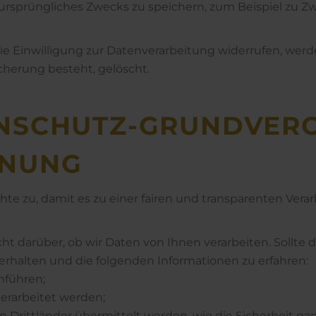
 ursprüngliches Zwecks zu speichern, zum Beispiel zu Z
ie Einwilligung zur Datenverarbeitung widerrufen, wer
icherung besteht, gelöscht.
­SCHUTZ-GRUND­VER­
NUNG
te zu, damit es zu einer fairen und transparenten Vera
ht darüber, ob wir Daten von Ihnen verarbeiten. Sollte d
erhalten und die folgenden Informationen zu erfahren:
hführen;
verarbeitet werden;
 Drittländer übermittelt werden, wie die Sicherheit gar