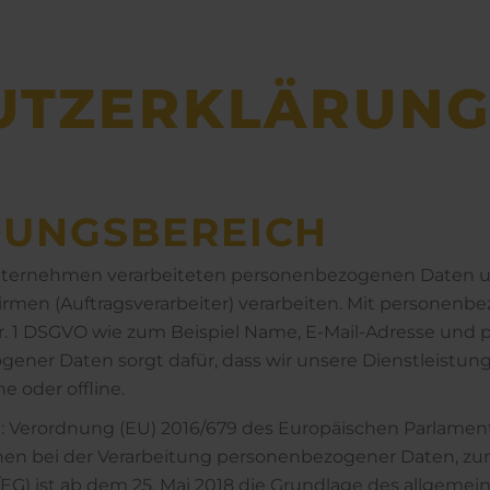
UTZ­ERKLÄR­UN
­UNGS­BEREICH
 Unternehmen verarbeiteten personenbezogenen Daten un
rmen (Auftragsverarbeiter) verarbeiten. Mit personenb
r. 1 DSGVO wie zum Beispiel Name, E-Mail-Adresse und p
ogener Daten sorgt dafür, dass wir unsere Dienstleistu
 oder offline.
l: Verordnung (EU) 2016/679 des Europäischen Parlamen
onen bei der Verarbeitung personenbezogener Daten, zu
EG) ist ab dem 25. Mai 2018 die Grundlage des allgemei