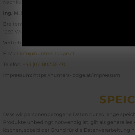
Nachfolgend finden Sie die Kontaktdaten des Daten­sch
Ing. M. Kronsteiner GmbH
Breitenfurter Straße 199
1230 Wien – Österreich
Vertretungsberechtigt: Karoline Kronsteiner
E-Mail:
info@hunters-lodge.at
Telefon:
+43 (0)1 802 35 40
Impressum: https://hunters-lodge.at/impressum
SPEI­
Dass wir personenbezogene Daten nur so lange speiche
Produkte unbedingt notwendig ist, gilt als generelle
löschen, sobald der Grund für die Datenverarbeitung ni