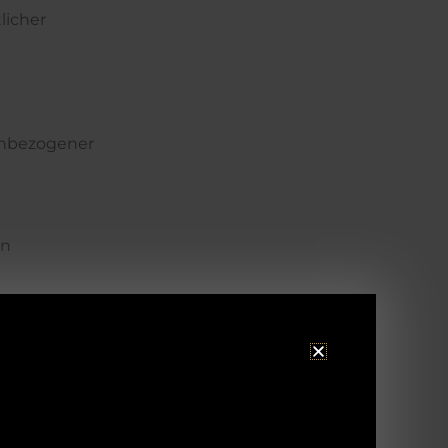
licher
enbezogener
en
UF­