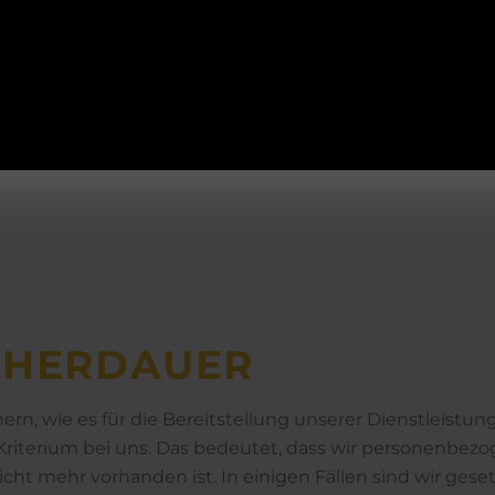
utz­be­auf­tragten:
Betriebsurlaub
19.12.2025-06.01.2026
CHER­­DAUER
rn, wie es für die Bereitstellung unserer Dienstleistu
s Kriterium bei uns. Das bedeutet, dass wir personenbez
cht mehr vorhanden ist. In einigen Fällen sind wir geset