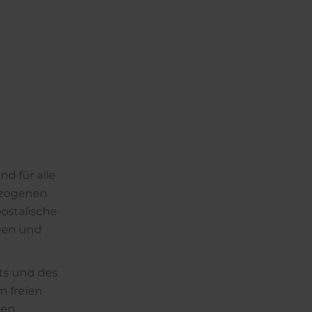
G
d für alle
ezogenen
ostalische
ngen und
ts und des
m freien
nen