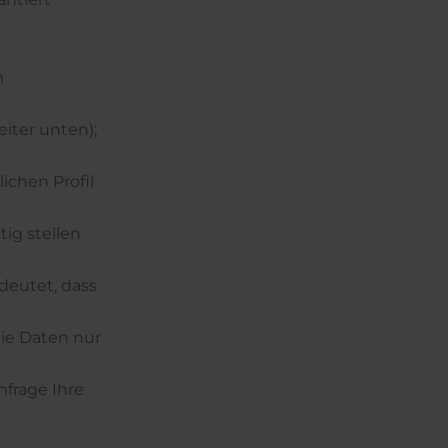
m
iter unten);
ichen Profil
tig stellen
deutet, dass
die Daten nur
nfrage Ihre