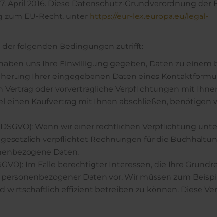
pril 2016. Diese Datenschutz-Grundverordnung der 
ng zum EU-Recht, unter
https://eur-lex.europa.eu/legal-
 der folgenden Bedingungen zutrifft:
 Sie haben uns Ihre Einwilligung gegeben, Daten zu eine
eicherung Ihrer eingegebenen Daten eines Kontaktformul
en Vertrag oder vorvertragliche Verpflichtungen mit Ihnen
el einen Kaufvertrag mit Ihnen abschließen, benötigen w
. c DSGVO): Wenn wir einer rechtlichen Verpflichtung unte
ir gesetzlich verpflichtet Rechnungen für die Buchhaltu
onenbezogene Daten.
f DSGVO): Im Falle berechtigter Interessen, die Ihre Grund
ng personenbezogener Daten vor. Wir müssen zum Beispi
wirtschaftlich effizient betreiben zu können. Diese Ver