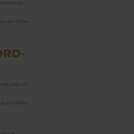
wecken der
den die Daten
ORD­
rbeitung von
as zutreffen,
antiert