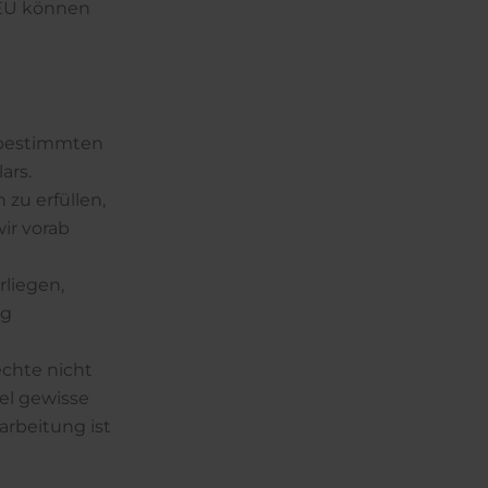
EU können
m bestimmten
ars.
 zu erfüllen,
ir vorab
rliegen,
ng
rechte nicht
el gewisse
arbeitung ist