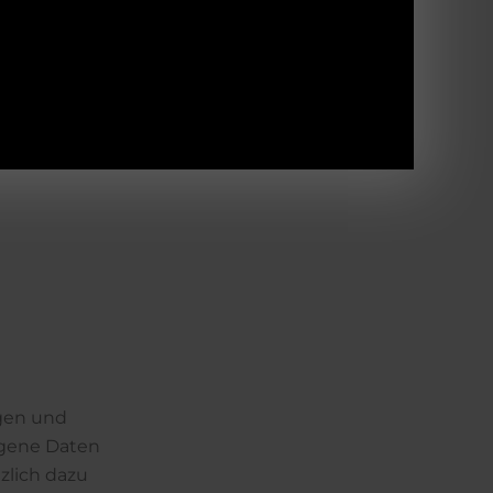
ngen und
ogene Daten
zlich dazu