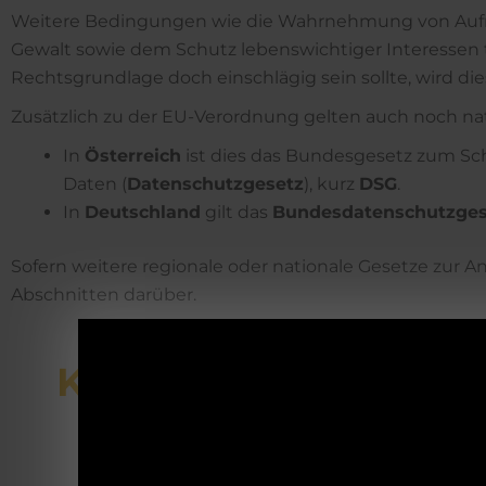
Weitere Bedingungen wie die Wahrnehmung von Aufna
Gewalt sowie dem Schutz lebenswichtiger Interessen tr
Rechtsgrundlage doch einschlägig sein sollte, wird d
Zusätzlich zu der EU-Verordnung gelten auch noch nat
In
Österreich
ist dies das Bundesgesetz zum Sc
Daten (
Datenschutzgesetz
), kurz
DSG
.
In
Deutschland
gilt das
Bundesdatenschutzges
Sofern weitere regionale oder nationale Gesetze zur
Abschnitten darüber.
KONTAKT­DATEN DE
T