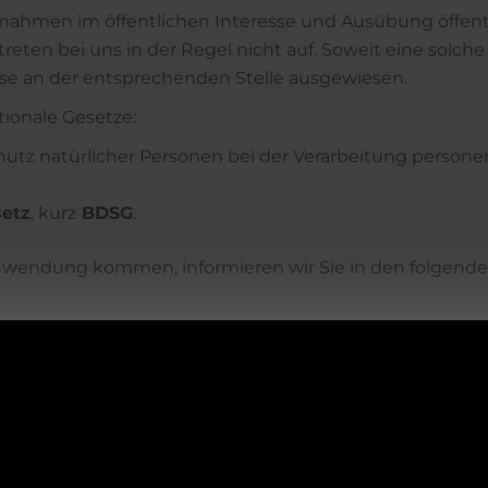
hmen im öffentlichen Interesse und Ausübung öffent
eten bei uns in der Regel nicht auf. Soweit eine solche
iese an der entsprechenden Stelle ausgewiesen.
ionale Gesetze:
hutz natürlicher Personen bei der Verarbeitung person
etz
, kurz
BDSG
.
 Anwendung kommen, informieren wir Sie in den folgend
S DATEN­SCHUTZ­BE­A
ACHTUNG!
RAGTEN