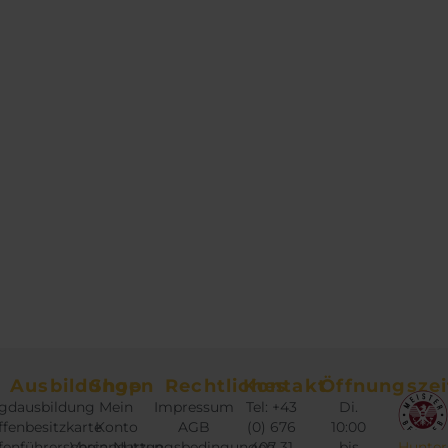
Ausbildungen
Shop
Rechtliches
Kontakt
Öffnungszei
gdausbildung
Mein
Impressum
Tel: +43
Di.
fenbesitzkarte
Konto
AGB
(0) 676
10:00
fenführerschein
Versandarten
Nutzungsbedingungen
407 31
bis
Hunter