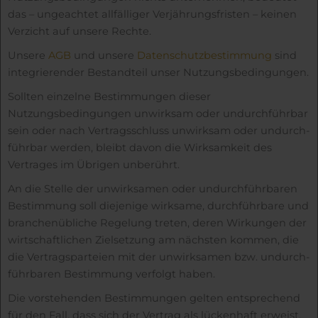
das – ungeachtet allfälliger Verjährungsfristen – keinen
Verzicht auf unsere Rechte.
Unsere
AGB
und unsere
Datenschutzbestimmung
sind
integrierender Bestandteil unser Nutzungsbedingungen.
Sollten einzelne Bestimmungen dieser
Nutzungsbedingungen unwirksam oder undurch­führbar
sein oder nach Vertrags­schluss unwirksam oder undurch­
führbar werden, bleibt davon die Wirksamkeit des
Vertrages im Übrigen unberührt.
An die Stelle der unwirk­samen oder undurch­führbaren
Bestimmung soll diejenige wirksame, durch­führbare und
branchen­übliche Regelung treten, deren Wirkungen der
wirtschaft­lichen Zielsetzung am nächsten kommen, die
die Vertrags­parteien mit der unwirk­samen bzw. undurch­
führbaren Bestimmung verfolgt haben.
Die vorstehenden Bestimmungen gelten entsprechend
für den Fall, dass sich der Vertrag als lückenhaft erweist.