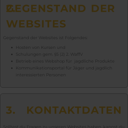
2.
GEGEN­STAND DER
WEB­SITES
Gegenstand der Websites ist Folgendes:
Hosten von Kursen und
Schulungen gem. §5 (2) 2. WaffV
Betrieb eines Webshop für jagdliche Produkte
Kommunikationsportal für Jäger und jagdlich
interessierten Personen
3.
KONTAKT­­DATEN
Solltest du Fragen zu unseren Websites haben, kannst du