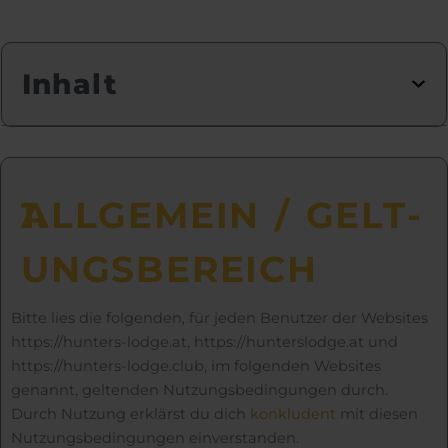
Inhalt
1.
ALL­GEMEIN / GELT­
UNGS­BE­REICH
Bitte lies die folgenden, für jeden Benutzer der Websites
https://hunters-lodge.at, https://hunterslodge.at und
https://hunters-lodge.club, im folgenden Websites
genannt, geltenden Nutzungsbedingungen durch.
Durch Nutzung erklärst du dich
konkludent
mit diesen
Nutzungsbedingungen einverstanden.