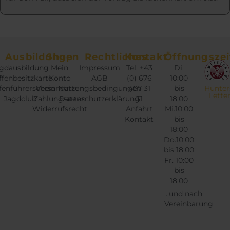
Ausbildungen
Shop
Rechtliches
Kontakt
Öffnungszei
gdausbildung
Mein
Impressum
Tel: +43
Di.
fenbesitzkarte
Konto
AGB
(0) 676
10:00
fenführerschein
Versandarten
Nutzungsbedingungen
407 31
bis
Hunter
Lette
Jagdclub
Zahlungsarten
Datenschutzerklärung
31
18:00
Widerrufsrecht
Anfahrt
Mi.10:00
Kontakt
bis
18:00
Do.10:00
bis 18:00
Fr. 10:00
bis
18:00
...und nach
Vereinbarung
Instagram
Twitter
Facebook
Google