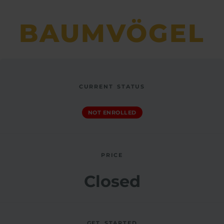
BAUMVÖGEL
Wildtauben
Rabenvögel
Drosseln
Habichtartige
Ohreneulen
Kauze
Lessons
CURRENT STATUS
NOT ENROLLED
PRICE
Closed
GET STARTED