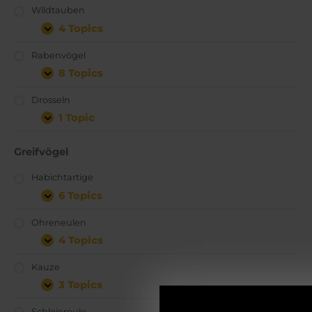
Wildtauben
4 Topics
Rabenvögel
8 Topics
Drosseln
1 Topic
Greifvögel
Habichtartige
6 Topics
Ohreneulen
4 Topics
Kauze
3 Topics
Schleiereule