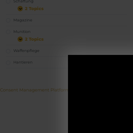
Schäftung
2 Topics
Magazine
Munition
2 Topics
Waffenpflege
Hantieren
ACH
Betriebs
Consent Management Platform von Real Cookie Banner
19.12.2025-0