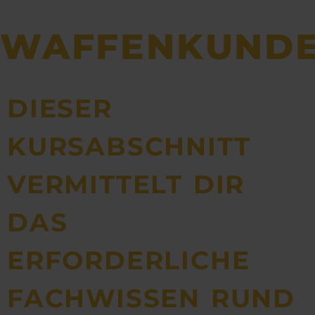
r
ä
WAFFENKUND
t
e
DIESER
KURSABSCHNITT
VERMITTELT DIR
DAS
ERFORDERLICHE
FACHWISSEN RUND