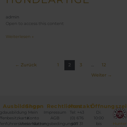
admin
Open to access this content
Weiterlesen »
←
Zurück
1
2
3
…
12
Weiter
→
Ausbildungen
Shop
Rechtliches
Kontakt
Öffnungszei
gdausbildung
Mein
Impressum
Tel: +43
Di.
fenbesitzkarte
Konto
AGB
(0) 676
10:00
fenführerschein
Versandarten
Nutzungsbedingungen
407 31
bis
Hunter