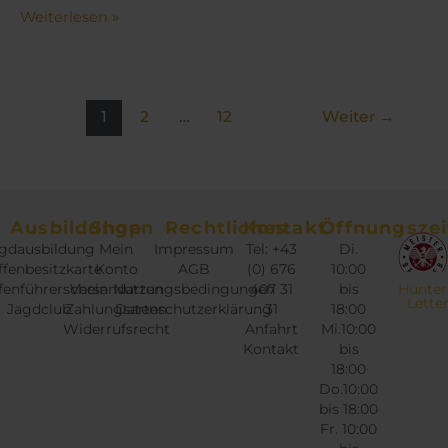
Weiterlesen »
1
2
…
12
Weiter
→
Ausbildungen
Shop
Rechtliches
Kontakt
Öffnungszei
gdausbildung
Mein
Impressum
Tel: +43
Di.
fenbesitzkarte
Konto
AGB
(0) 676
10:00
fenführerschein
Versandarten
Nutzungsbedingungen
407 31
bis
Hunter
Lette
Jagdclub
Zahlungsarten
Datenschutzerklärung
31
18:00
Widerrufsrecht
Anfahrt
Mi.10:00
Kontakt
bis
18:00
Do.10:00
bis 18:00
Fr. 10:00