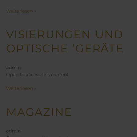
Weiterlesen »
VISIERUNGEN UND
Visierungen
und
OPTISCHE ‘GERÄTE
optische
‘Geräte
admin
Open to access this content
Weiterlesen »
MAGAZINE
Magazine
admin