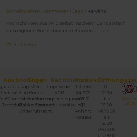
Schreibe einen Kommentar
/
Jagd
/
Karoline
Kochschinken aus Wild selbst machen? Ganz einfach
zum eigenen Kochschinken mit unseren Tips!
Weiterlesen »
Ausbildungen
Shop
Rechtliches
Kontakt
Öffnungszei
gdausbildung
Mein
Impressum
Tel: +43
Di.
fenbesitzkarte
Konto
AGB
(0) 676
10:00
fenführerschein
Versandarten
Nutzungsbedingungen
407 31
bis
Hunter
Lette
Jagdclub
Zahlungsarten
Datenschutzerklärung
31
18:00
Widerrufsrecht
Anfahrt
Mi.10:00
Kontakt
bis
18:00
Do.10:00
bis 18:00