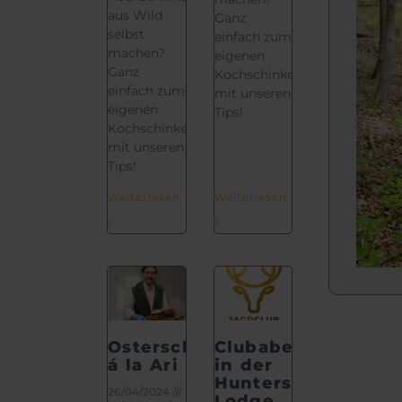
aus Wild
Ganz
selbst
einfach zum
machen?
eigenen
Ganz
Kochschinken
einfach zum
mit unseren
eigenen
Tips!
Kochschinken
mit unseren
Tips!
Weiterlesen
Weiterlesen
»
»
Osterschinken
Clubabend
á la Ari
in der
Hunters
26/04/2024
Lodge