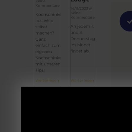
Keine
Kommentare
14/11/2023
Keine
Kochschinken
Kommentare
aus Wild
An jedem 1.
selbst
und 3.
machen?
Donnerstag
Ganz
im Monat
einfach zum
findet ab
eigenen
Kochschinken
mit unseren
Tips!
Weiterlesen
Weiterlesen
»
»
Schreibe
einen