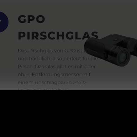
GPO
PIRSCHGLAS
Das Pirschglas von GPO ist leicht
und handlich, also perfekt für die
Pirsch. Das Glas gibt es mit oder
ohne Entfernungsmesser mit
einem unschlagbaren Preis-
Leistungs-Verhältnis!
GPO
RANGEGUID
ACHTUNG!
VERSCHIED