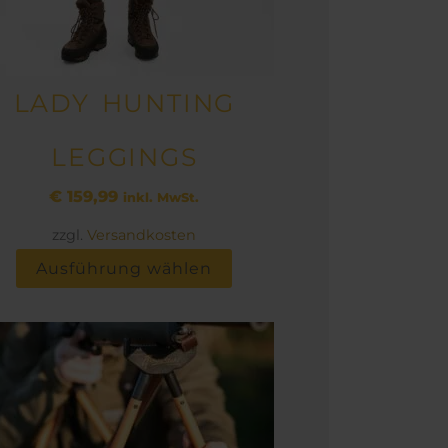
auf
der
Produktseite
LADY HUNTING
gewählt
werden
LEGGINGS
€
159,99
inkl. MwSt.
zzgl.
Versandkosten
Ausführung wählen
Dieses
Produkt
weist
mehrere
Varianten