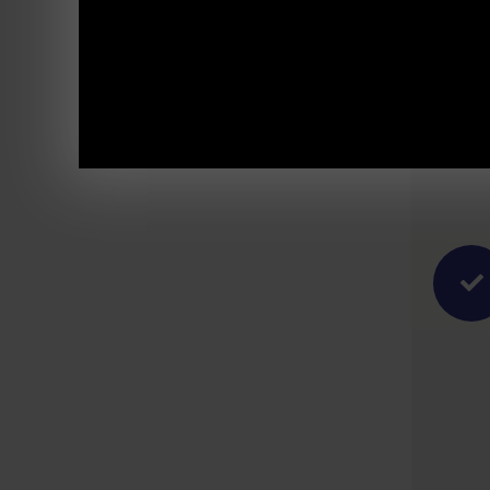
Kommentar
Du musst
angemeldet
sein,
um einen
Kommentar
abzugeben.