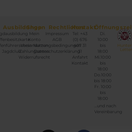
Ausbildungen
Shop
Rechtliches
Kontakt
Öffnungszei
gdausbildung
Mein
Impressum
Tel: +43
Di.
fenbesitzkarte
Konto
AGB
(0) 676
10:00
fenführerschein
Versandarten
Nutzungsbedingungen
407 31
bis
Hunter
Lette
Jagdclub
Zahlungsarten
Datenschutzerklärung
31
18:00
Widerrufsrecht
Anfahrt
Mi.10:00
Kontakt
bis
18:00
Do.10:00
bis 18:00
Fr. 10:00
bis
18:00
...und nach
Vereinbarung
Instagram
Twitter
Facebook
Google