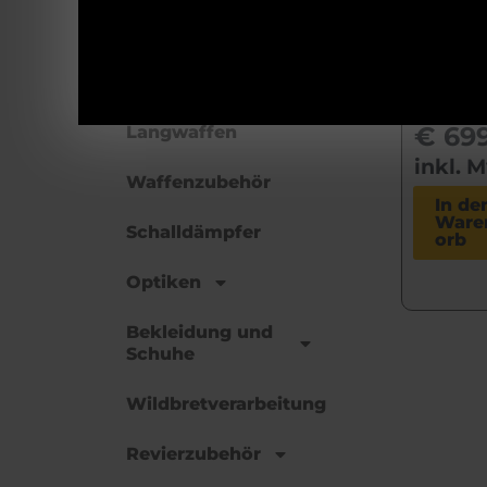
UV
Munition
€
765
Uns
Kurzwaffen
Prei
€
699
Langwaffen
inkl. 
Waffenzubehör
In de
Ware
Schalldämpfer
orb
Optiken
Bekleidung und
Schuhe
Wildbretverarbeitung
Revierzubehör