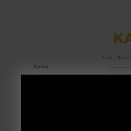
K
Start
/
Shop
Kurse
Büchsen­macher­
arbeiten
Waffenhotel
GLO
Self Defence
48 R
Blanke Waffen