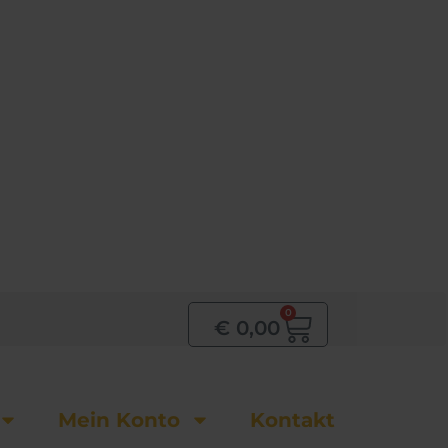
0
Warenkor
€
0,00
Mein Konto
Kontakt