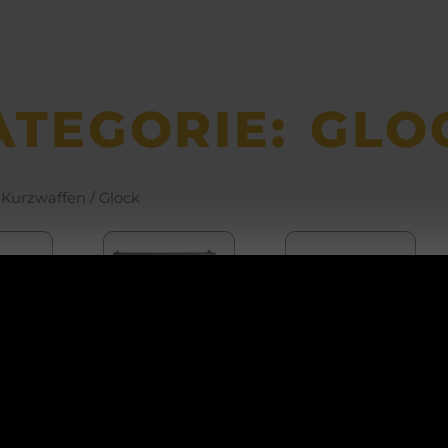
ATEGORIE: GLO
/
Kurzwaffen
/ Glock
ACHTUNG!
GLOCK
CK
GLOCK
17
ail
17 Gen 4
Betriebsurlaub