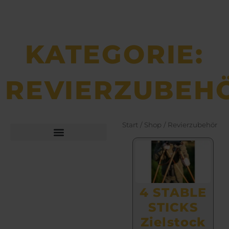
KATEGORIE:
REVIERZUBEH
Start
/
Shop
/ Revierzubehör
Seite
Seite
Büchsen­macher­arbeiten
Bekleidung und Schuhe
4 STABLE
STICKS
Zielstock