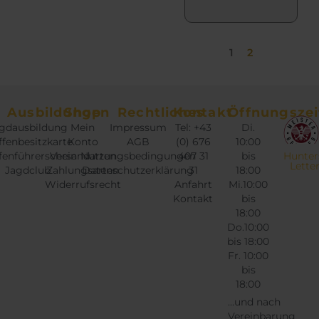
k
u
i
t
k
e
s
t
O
1
2
e
w
p
i
e
t
t
i
i
Ausbildungen
Shop
Rechtliches
Kontakt
Öffnungszei
e
s
o
gdausbildung
Mein
Impressum
Tel: +43
Di.
g
t
n
fenbesitzkarte
Konto
AGB
(0) 676
10:00
e
m
e
fenführerschein
Versandarten
Nutzungsbedingungen
407 31
bis
Hunter
w
e
Lette
n
Jagdclub
Zahlungsarten
Datenschutzerklärung
31
18:00
ä
h
Widerrufsrecht
Anfahrt
Mi.10:00
k
h
Kontakt
bis
r
ö
18:00
l
e
n
Do.10:00
t
r
n
bis 18:00
w
e
e
Fr. 10:00
e
V
bis
n
r
18:00
a
a
d
...und nach
r
u
Vereinbarung
e