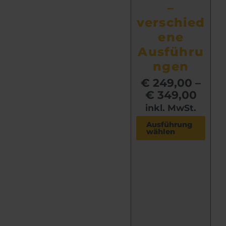
–
verschied
ene
Ausführu
ngen
€
249,00
–
€
349,00
inkl. MwSt.
D
Ausführung
wählen
i
e
s
e
s
P
r
o