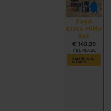
e
n
Jagd
Erste Hilfe
Set
€
149,99
inkl. MwSt.
D
Ausführung
wählen
i
e
s
e
s
P
r
o
d