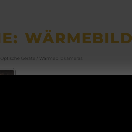
IE: WÄRMEBIL
/
Optische Geräte
/ Wärmebildkameras
ACHTUNG!
sar
meb
d
bac
Betriebsurlaub