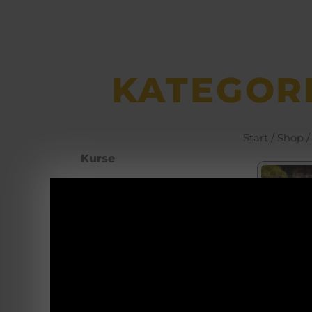
KATEGOR
Start
/
Shop
Kurse
Büchsen­macher­
arbeiten
Pul
Waffenhotel
Wär
il
Self Defence
Beo
Blanke Waffen