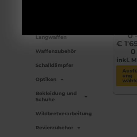
htun
er
Munition
Axi
Kurzwaffen
€
1'2
0
Langwaffen
€
1'6
0
Waffenzubehör
inkl. 
Schalldämpfer
Ausf
ung
Optiken
wähl
Bekleidung und
Schuhe
Wildbretverarbeitung
Revierzubehör