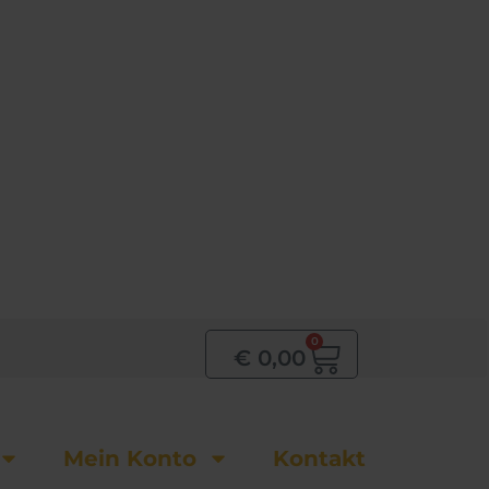
0
Warenkor
€
0,00
Mein Konto
Kontakt