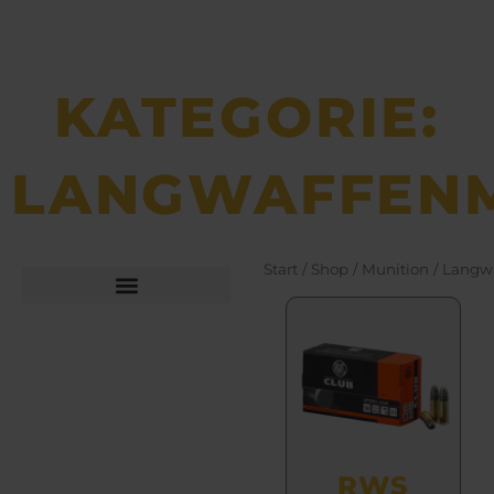
KATEGORIE:
LANGWAFFENM
Start
/
Shop
/
Munition
/ Langw
Büchsen­macher­arbeiten
Bekleidung und Schuhe
RWS