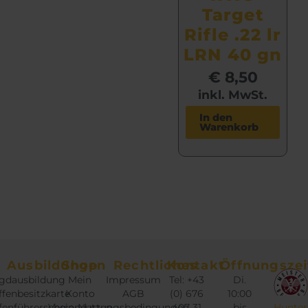
Target
Rifle .22 lr
LRN 40 gn
€
8,50
inkl. MwSt.
In den
Warenkorb
Ausbildungen
Shop
Rechtliches
Kontakt
Öffnungszei
gdausbildung
Mein
Impressum
Tel: +43
Di.
fenbesitzkarte
Konto
AGB
(0) 676
10:00
fenführerschein
Versandarten
Nutzungsbedingungen
407 31
bis
Hunter