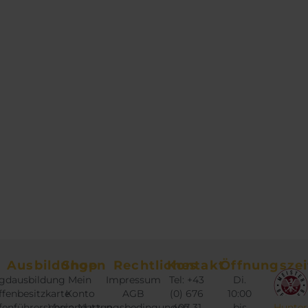
Ausbildungen
Shop
Rechtliches
Kontakt
Öffnungszei
gdausbildung
Mein
Impressum
Tel: +43
Di.
fenbesitzkarte
Konto
AGB
(0) 676
10:00
fenführerschein
Versandarten
Nutzungsbedingungen
407 31
bis
Hunter