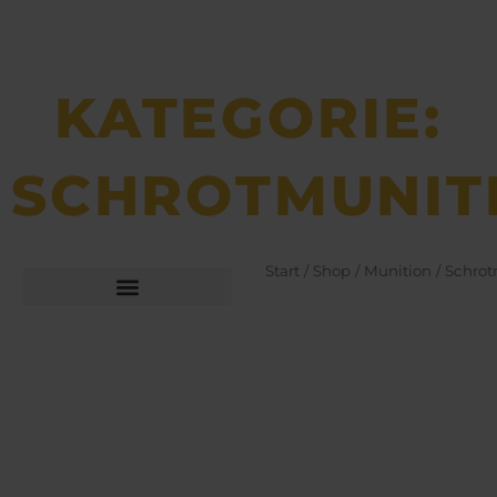
KATEGORIE:
SCHROTMUNIT
Start
/
Shop
/
Munition
/ Schrot
Büchsen­macher­arbeiten
Bekleidung und Schuhe