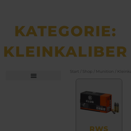
KATEGORIE:
KLEINKALIBER
Start
/
Shop
/
Munition
/ Kleink
Büchsen­macher­arbeiten
Bekleidung und Schuhe
RWS