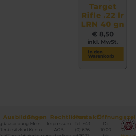
Target
Rifle .22 lr
LRN 40 gn
€
8,50
inkl. MwSt.
In den
Warenkorb
Ausbildungen
Shop
Rechtliches
Kontakt
Öffnungszei
gdausbildung
Mein
Impressum
Tel: +43
Di.
fenbesitzkarte
Konto
AGB
(0) 676
10:00
fenführerschein
Versandarten
Nutzungsbedingungen
407 31
bis
Hunter