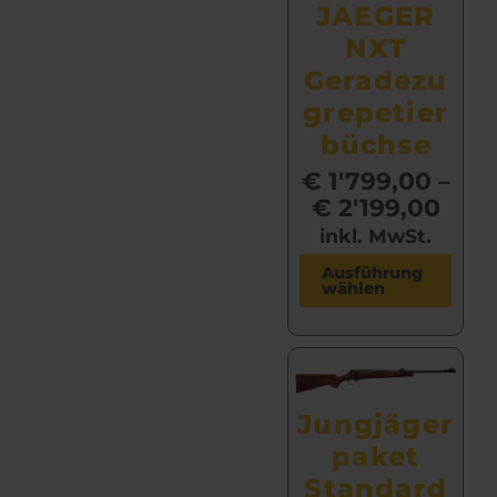
JAEGER
i
NXT
s
t
Geradezu
m
grepetier
e
büchse
h
r
€
1'799,00
–
e
€
2'199,00
r
inkl. MwSt.
e
D
Ausführung
V
wählen
i
a
e
r
s
i
e
a
s
n
Jungjäger
P
t
paket
r
e
o
Standard
n