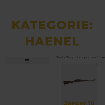
KATEGORIE:
HAENEL
Start
/
Shop
/
Langwaffen
/ Hae
Büchsen­macher­arbeiten
Bekleidung und Schuhe
Jaeger 10