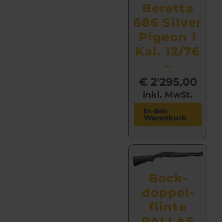
Beretta
686 Silver
Pigeon 1
Kal. 12/76
–
€
2'295,00
inkl. MwSt.
In den
Warenkorb
Bock­
doppel­
flinte
PALLAS