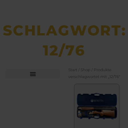
SCHLAGWORT:
12/76
Start
/
Shop
/ Produkte
verschlagwortet mit „12/76“
Büchsen­macher­arbeiten
Bekleidung und Schuhe