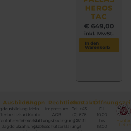
HEROS
TAC
€
649,00
inkl. MwSt.
In den
Warenkorb
Ausbildungen
Shop
Rechtliches
Kontakt
Öffnungszei
gdausbildung
Mein
Impressum
Tel: +43
Di.
fenbesitzkarte
Konto
AGB
(0) 676
10:00
fenführerschein
Versandarten
Nutzungsbedingungen
407 31
bis
Hunter
Lette
Jagdclub
Zahlungsarten
Datenschutzerklärung
31
18:00