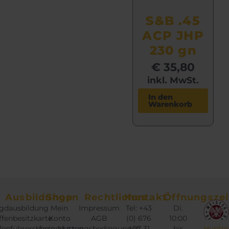
S&B .45
ACP JHP
230 gn
€
35,80
inkl. MwSt.
In den
Warenkorb
Ausbildungen
Shop
Rechtliches
Kontakt
Öffnungszei
gdausbildung
Mein
Impressum
Tel: +43
Di.
fenbesitzkarte
Konto
AGB
(0) 676
10:00
fenführerschein
Versandarten
Nutzungsbedingungen
407 31
bis
Hunter