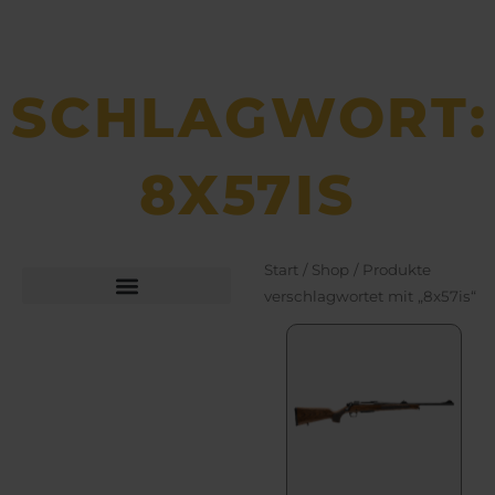
SCHLAGWORT:
8X57IS
Start
/
Shop
/ Produkte
verschlagwortet mit „8x57is“
Büchsen­macher­arbeiten
Bekleidung und Schuhe