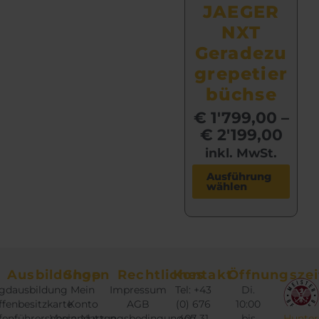
JAEGER
NXT
Geradezu
grepetier
büchse
€
1'799,00
–
€
2'199,00
inkl. MwSt.
D
Ausführung
wählen
i
e
s
e
s
Ausbildungen
Shop
Rechtliches
Kontakt
Öffnungszei
P
gdausbildung
Mein
Impressum
Tel: +43
Di.
r
fenbesitzkarte
Konto
AGB
(0) 676
10:00
o
fenführerschein
Versandarten
Nutzungsbedingungen
407 31
bis
Hunter