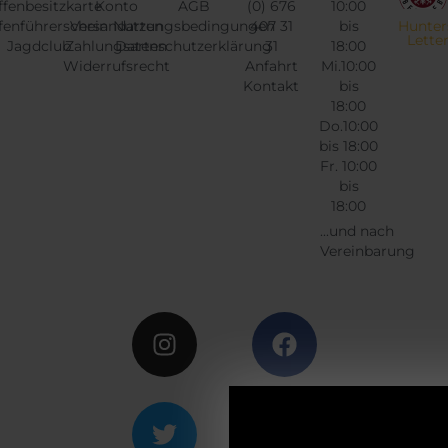
fenbesitzkarte
Konto
AGB
(0) 676
10:00
r
s
fenführerschein
Versandarten
Nutzungsbedingungen
407 31
bis
Hunter
P
i
Lette
Jagdclub
Zahlungsarten
Datenschutzerklärung
31
18:00
r
s
Widerrufsrecht
Anfahrt
Mi.10:00
e
t
Kontakt
bis
18:00
i
:
Do.10:00
s
€
bis 18:00
w
Fr. 10:00
a
7
bis
r
3
18:00
:
0
...und nach
Vereinbarung
€
,
0
Instagram
Twitter
Facebook
Google
7
0
6
.
5
,
0
0