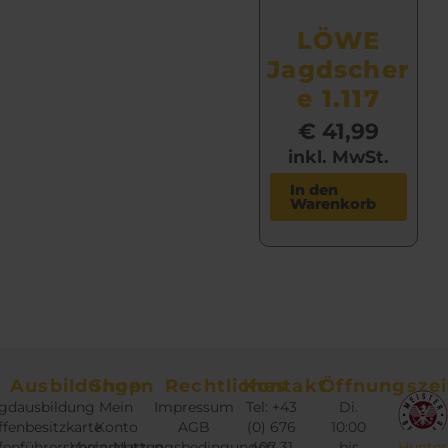
LÖWE
Jagdscher
e 1.117
€
41,99
inkl. MwSt.
In den
Warenkorb
Ausbildungen
Shop
Rechtliches
Kontakt
Öffnungszei
gdausbildung
Mein
Impressum
Tel: +43
Di.
fenbesitzkarte
Konto
AGB
(0) 676
10:00
fenführerschein
Versandarten
Nutzungsbedingungen
407 31
bis
Hunter