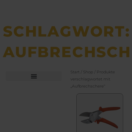
SCHLAGWORT:
AUFBRECHSCH
Start
/
Shop
/ Produkte
verschlagwortet mit
„Aufbrechschere“
Büchsen­macher­arbeiten
Bekleidung und Schuhe