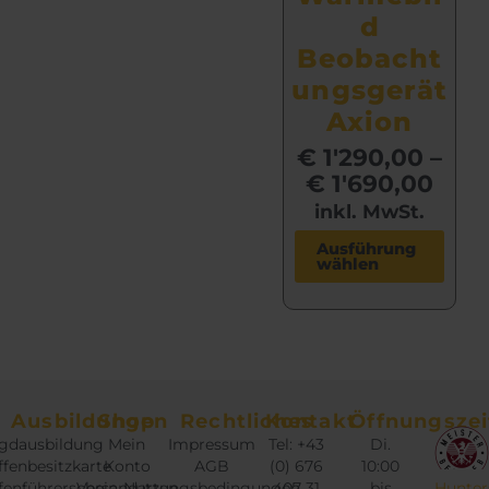
d
Beobacht
ungsgerät
Axion
€
1'290,00
–
€
1'690,00
inkl. MwSt.
D
Ausführung
wählen
i
e
s
e
s
P
Ausbildungen
Shop
Rechtliches
Kontakt
Öffnungszei
r
gdausbildung
Mein
Impressum
Tel: +43
Di.
o
fenbesitzkarte
Konto
AGB
(0) 676
10:00
d
fenführerschein
Versandarten
Nutzungsbedingungen
407 31
bis
Hunter