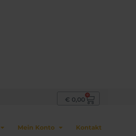
0
Warenkor
€
0,00
Mein Konto
Kontakt