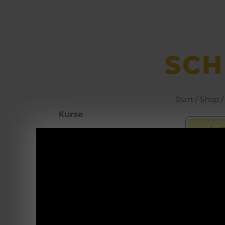
SCH
Start
/
Shop
/
Kurse
Büchsen­macher­
arbeiten
Waffenhotel
YE
Bot
Self Defence
Slin
vers
Blanke Waffen