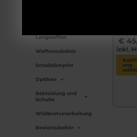
de
Munition
Ausf
ung
Kurzwaffen
€
40,
Langwaffen
€
45
inkl. 
Waffenzubehör
Ausf
ung
Schalldämpfer
wähl
Optiken
Bekleidung und
Schuhe
Wildbretverarbeitung
Revierzubehör