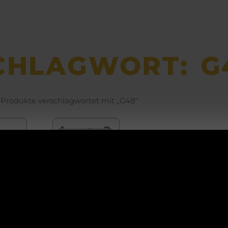
CHLAGWORT: G
 Produkte verschlagwortet mit „G48“
ACHTUNG!
CK
GLOCK
ail
48
Betriebsurlaub
Silver