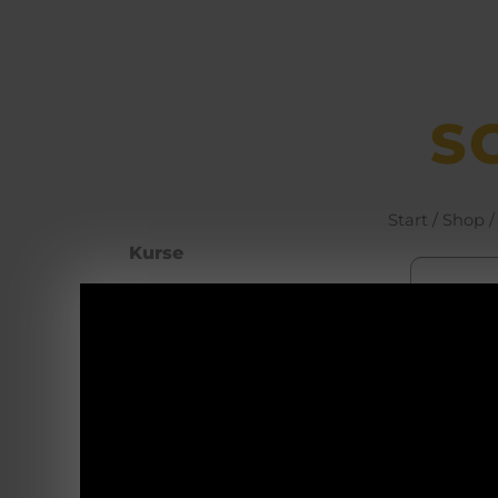
S
Start
/
Shop
/
Kurse
Büchsen­macher­
arbeiten
Waffenhotel
GLO
Self Defence
48 R
Blanke Waffen