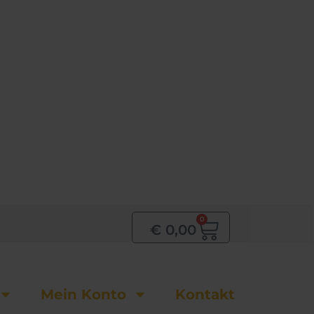
0
Warenkor
€
0,00
Mein Konto
Kontakt