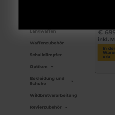
UV
Munition
€
765
Uns
Kurzwaffen
Prei
€
699
Langwaffen
inkl. 
Waffenzubehör
In de
Ware
Schalldämpfer
orb
Optiken
Bekleidung und
Schuhe
Wildbretverarbeitung
Revierzubehör