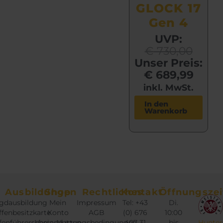
GLOCK 17
Gen 4
U
A
UVP:
r
k
€
730,00
s
t
Unser Preis:
p
u
€
689,99
r
e
inkl. MwSt.
ü
l
In den
n
l
Warenkorb
g
e
l
r
i
P
c
r
h
e
e
i
Ausbildungen
Shop
Rechtliches
Kontakt
Öffnungszei
r
s
gdausbildung
Mein
Impressum
Tel: +43
Di.
P
i
fenbesitzkarte
Konto
AGB
(0) 676
10:00
r
s
fenführerschein
Versandarten
Nutzungsbedingungen
407 31
bis
Hunter