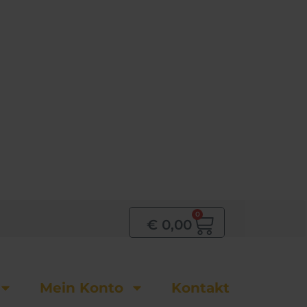
0
Warenkor
€
0,00
Mein Konto
Kontakt