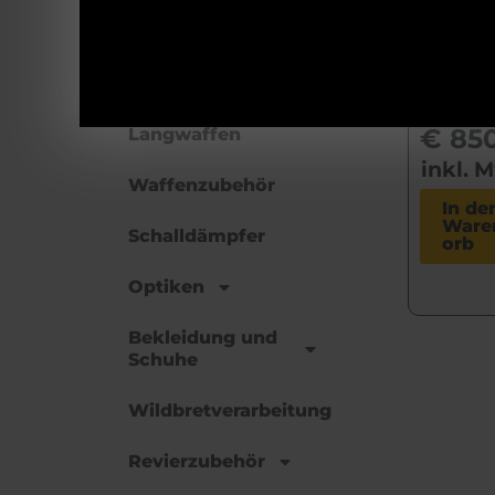
UV
Munition
€
925
Uns
Kurzwaffen
Prei
€
850
Langwaffen
inkl. 
Waffenzubehör
In de
Ware
Schalldämpfer
orb
Optiken
Bekleidung und
Schuhe
Wildbretverarbeitung
Revierzubehör