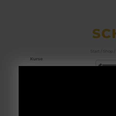
SC
Start
/
Shop
/
Kurse
Büchsen­macher­
arbeiten
Waffenhotel
GLO
Self Defence
45 
Blanke Waffen