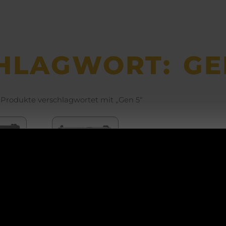
HLAGWORT: GE
 Produkte verschlagwortet mit „Gen 5“
ACHTUNG!
CK
GLOCK
MOS
48
Betriebsurlaub
Silver