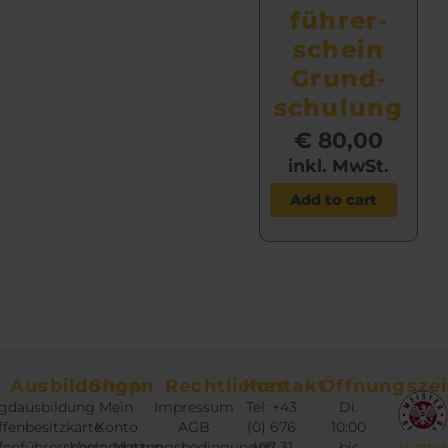
führer­
schein
Grund­
schulung
€
80,00
inkl. MwSt.
Add to cart
Ausbildungen
Shop
Rechtliches
Kontakt
Öffnungszei
gdausbildung
Mein
Impressum
Tel: +43
Di.
fenbesitzkarte
Konto
AGB
(0) 676
10:00
fenführerschein
Versandarten
Nutzungsbedingungen
407 31
bis
Hunter