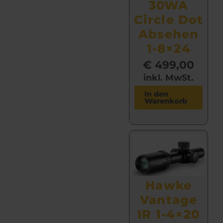
30WA
Circle Dot
Absehen
1-8×24
€
499,00
inkl. MwSt.
In den
Warenkorb
Hawke
Vantage
IR 1-4×20