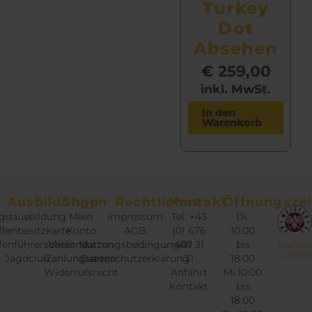
Turkey
Dot
Absehen
€
259,00
inkl. MwSt.
In den
Warenkorb
Ausbildungen
Shop
Rechtliches
Kontakt
Öffnungszei
gdausbildung
Mein
Impressum
Tel: +43
Di.
fenbesitzkarte
Konto
AGB
(0) 676
10:00
fenführerschein
Versandarten
Nutzungsbedingungen
407 31
bis
Hunter
Lette
Jagdclub
Zahlungsarten
Datenschutzerklärung
31
18:00
Widerrufsrecht
Anfahrt
Mi.10:00
Kontakt
bis
18:00