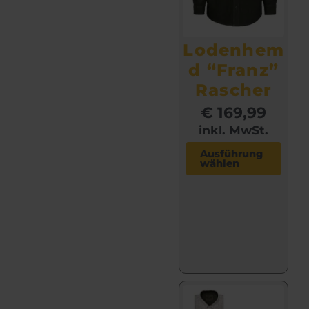
Lodenhem
d “Franz”
Rascher
€
169,99
inkl. MwSt.
D
Ausführung
wählen
i
e
s
e
s
P
r
o
d