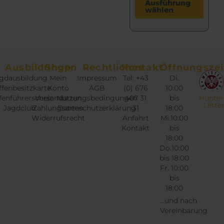
D
Ausführung
a
wählen
i
n
e
t
s
e
e
n
s
Ausbildungen
Shop
Rechtliches
Kontakt
Öffnungszei
a
P
gdausbildung
Mein
Impressum
Tel: +43
Di.
u
r
fenbesitzkarte
Konto
AGB
(0) 676
10:00
f
o
fenführerschein
Versandarten
Nutzungsbedingungen
407 31
bis
Hunter
.
Lette
Jagdclub
Zahlungsarten
Datenschutzerklärung
31
18:00
d
D
Widerrufsrecht
Anfahrt
Mi.10:00
u
Kontakt
bis
i
k
18:00
e
t
Do.10:00
O
w
bis 18:00
p
Fr. 10:00
e
t
bis
i
18:00
i
s
o
...und nach
t
Vereinbarung
n
m