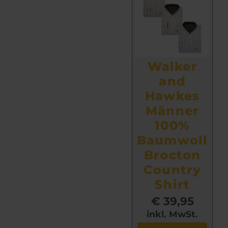
u
k
t
w
e
Walker
i
s
and
t
Hawkes
m
Männer
e
100%
h
Baumwoll
r
e
Brocton
r
Country
e
Shirt
V
€
39,95
a
r
inkl. MwSt.
i