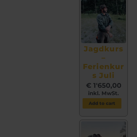
Jagd­kurs
–
Ferienkur
s Juli
€
1'650,00
inkl. MwSt.
Add to cart