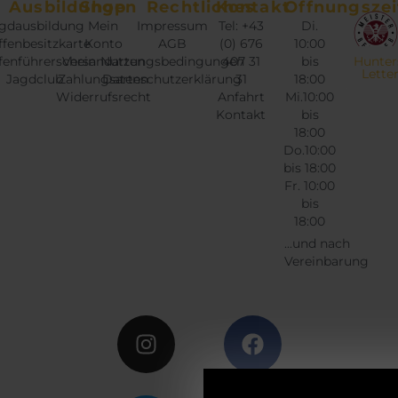
Ausbildungen
Shop
Rechtliches
Kontakt
Öffnungszei
gdausbildung
Mein
Impressum
Tel: +43
Di.
fenbesitzkarte
Konto
AGB
(0) 676
10:00
fenführerschein
Versandarten
Nutzungsbedingungen
407 31
bis
Hunter
Lette
Jagdclub
Zahlungsarten
Datenschutzerklärung
31
18:00
Widerrufsrecht
Anfahrt
Mi.10:00
Kontakt
bis
18:00
Do.10:00
bis 18:00
Fr. 10:00
bis
18:00
...und nach
Vereinbarung
Instagram
Twitter
Facebook
Google