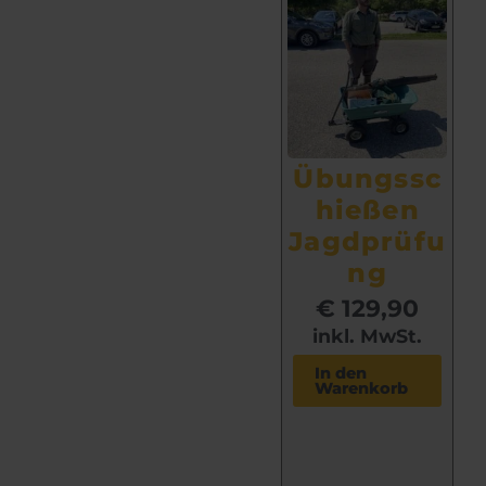
Übungssc
hießen
Jagdprüfu
ng
€
129,90
inkl. MwSt.
In den
Warenkorb