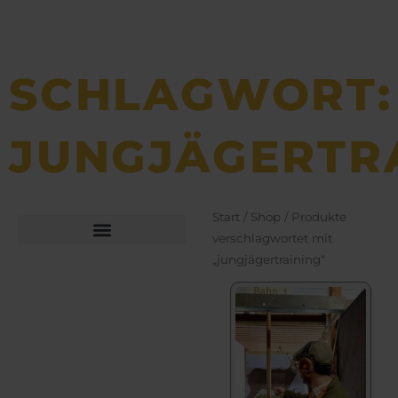
SCHLAGWORT:
JUNGJÄGERTR
Start
/
Shop
/ Produkte
verschlagwortet mit
„jungjägertraining“
Büchsen­macher­arbeiten
Bekleidung und Schuhe