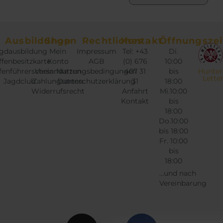
Ausbildungen
Shop
Rechtliches
Kontakt
Öffnungszei
gdausbildung
Mein
Impressum
Tel: +43
Di.
fenbesitzkarte
Konto
AGB
(0) 676
10:00
fenführerschein
Versandarten
Nutzungsbedingungen
407 31
bis
Hunter
Lette
Jagdclub
Zahlungsarten
Datenschutzerklärung
31
18:00
Widerrufsrecht
Anfahrt
Mi.10:00
Kontakt
bis
18:00
Do.10:00
bis 18:00
Fr. 10:00
bis
18:00
...und nach
Vereinbarung
Instagram
Twitter
Facebook
Google