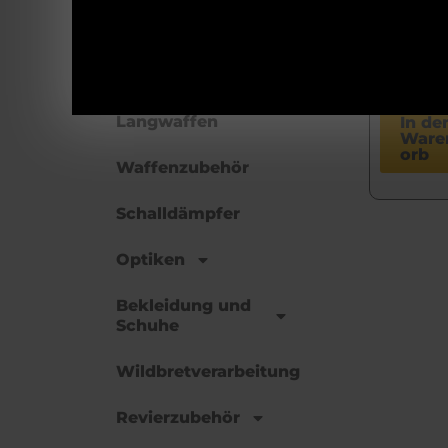
WXT
4a
Munition
€
24
Kurzwaffen
inkl. 
Langwaffen
In de
Ware
orb
Waffenzubehör
Schalldämpfer
Optiken
Bekleidung und
Schuhe
Wildbretverarbeitung
Revierzubehör