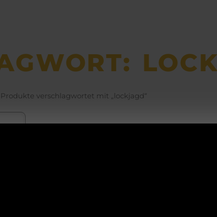
AGWORT: LOC
 Produkte verschlagwortet mit „lockjagd“
ACHTUNG!
ski
en
ers
cker
Betriebsurlaub