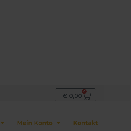
0
Warenkor
€
0,00
Mein Konto
Kontakt