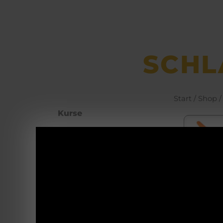
SCHL
Start
/
Shop
/
Kurse
Büchsen­macher­
arbeiten
Weis
Waffenhotel
rch
Univ
Self Defence
allo
Blanke Waffen