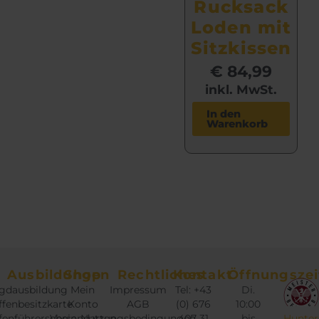
Rucksack
Loden mit
Sitzkissen
€
84,99
inkl. MwSt.
In den
Warenkorb
Ausbildungen
Shop
Rechtliches
Kontakt
Öffnungszei
gdausbildung
Mein
Impressum
Tel: +43
Di.
fenbesitzkarte
Konto
AGB
(0) 676
10:00
fenführerschein
Versandarten
Nutzungsbedingungen
407 31
bis
Hunter