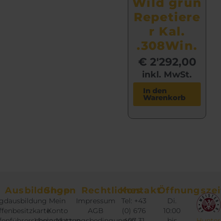
Wild grün
Repetiere
r Kal.
.308Win.
€
2'292,00
inkl. MwSt.
In den
Warenkorb
Ausbildungen
Shop
Rechtliches
Kontakt
Öffnungszei
gdausbildung
Mein
Impressum
Tel: +43
Di.
fenbesitzkarte
Konto
AGB
(0) 676
10:00
fenführerschein
Versandarten
Nutzungsbedingungen
407 31
bis
Hunter