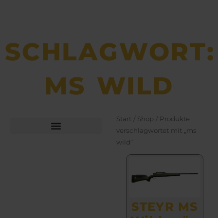
SCHLAGWORT:
MS WILD
Start
/
Shop
/ Produkte
verschlagwortet mit „ms
wild“
Büchsen­macher­arbeiten
Bekleidung und Schuhe
STEYR MS