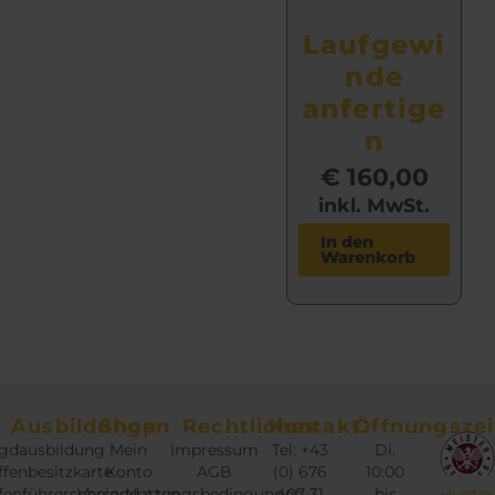
Laufgewi
nde
anfertige
n
€
160,00
inkl. MwSt.
In den
Warenkorb
Ausbildungen
Shop
Rechtliches
Kontakt
Öffnungszei
gdausbildung
Mein
Impressum
Tel: +43
Di.
fenbesitzkarte
Konto
AGB
(0) 676
10:00
fenführerschein
Versandarten
Nutzungsbedingungen
407 31
bis
Hunter