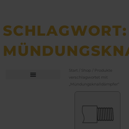
SCHLAGWORT:
MÜNDUNGSKN
Start
/
Shop
/ Produkte
verschlagwortet mit
„Mündungsknalldämpfer“
Büchsen­macher­arbeiten
Bekleidung und Schuhe