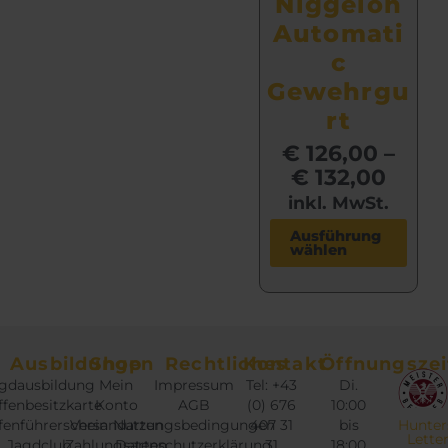
Niggeloh
t
Automati
w
c
e
Gewehrgu
i
s
rt
t
€
126,00
–
m
€
132,00
e
inkl. MwSt.
h
D
r
Ausführung
wählen
i
e
e
r
s
e
e
V
s
a
Ausbildungen
Shop
Rechtliches
Kontakt
Öffnungszei
P
r
gdausbildung
Mein
Impressum
Tel: +43
Di.
r
i
fenbesitzkarte
Konto
AGB
(0) 676
10:00
o
fenführerschein
Versandarten
Nutzungsbedingungen
407 31
bis
Hunter
a
Lette
Jagdclub
Zahlungsarten
Datenschutzerklärung
31
18:00
d