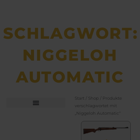
SCHLAGWORT:
NIGGELOH
AUTOMATIC
Start
/
Shop
/ Produkte
verschlagwortet mit
„Niggeloh Automatic“
Büchsen­macher­arbeiten
Bekleidung und Schuhe