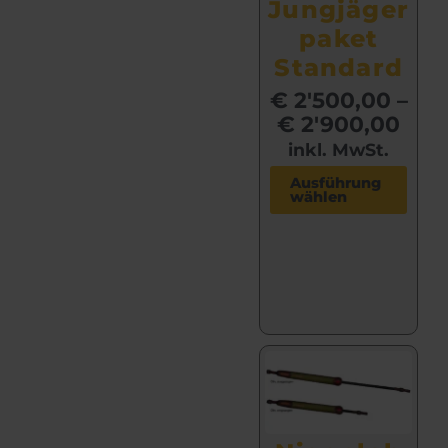
Jungjäger
paket
Standard
€
2'500,00
–
€
2'900,00
inkl. MwSt.
D
Ausführung
wählen
i
e
s
e
s
P
r
o
d
u
k