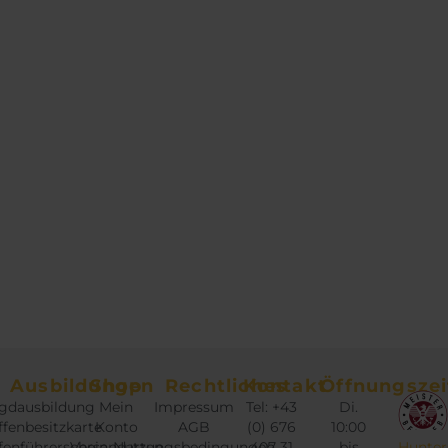
Ausbildungen
Shop
Rechtliches
Kontakt
Öffnungszei
gdausbildung
Mein
Impressum
Tel: +43
Di.
fenbesitzkarte
Konto
AGB
(0) 676
10:00
fenführerschein
Versandarten
Nutzungsbedingungen
407 31
bis
Hunter