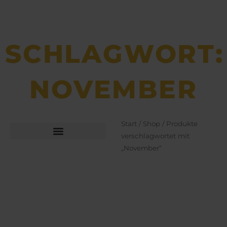
SCHLAGWORT:
NOVEMBER
Start
/
Shop
/ Produkte
verschlagwortet mit
„November“
Büchsen­macher­arbeiten
Bekleidung und Schuhe