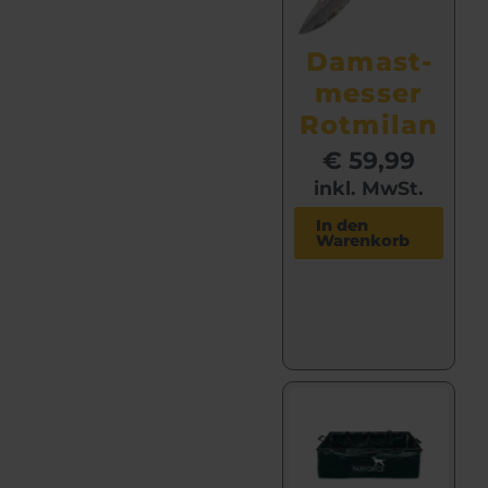
Damast­
messer
Rotmilan
€
59,99
inkl. MwSt.
In den
Warenkorb