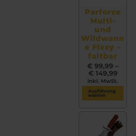
Parforce
Multi-
und
Wildwann
e Flexy –
faltbar
€
99,99
–
€
149,99
inkl. MwSt.
D
Ausführung
wählen
i
e
s
e
s
P