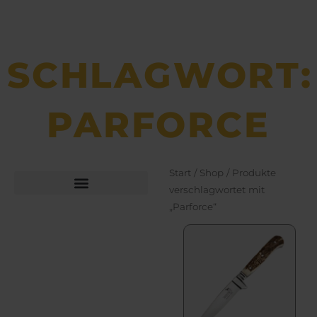
SCHLAGWORT:
PARFORCE
Start
/
Shop
/ Produkte
verschlagwortet mit
„Parforce“
Büchsen­macher­arbeiten
Bekleidung und Schuhe