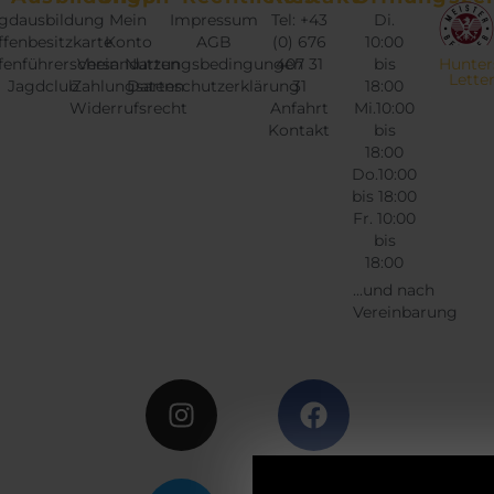
gdausbildung
Mein
Impressum
Tel: +43
Di.
a
fenbesitzkarte
Konto
AGB
(0) 676
10:00
r
fenführerschein
Versandarten
Nutzungsbedingungen
407 31
bis
Hunter
i
Lette
Jagdclub
Zahlungsarten
Datenschutzerklärung
31
18:00
a
Widerrufsrecht
Anfahrt
Mi.10:00
n
Kontakt
bis
18:00
t
Do.10:00
e
bis 18:00
n
Fr. 10:00
a
bis
u
18:00
f
...und nach
Vereinbarung
.
D
Instagram
Twitter
Facebook
Google
i
e
O
p
t