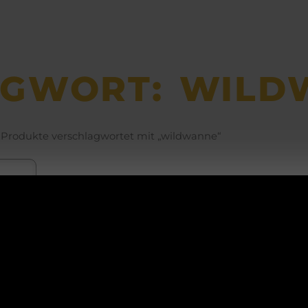
AGWORT: WILD
 Produkte verschlagwortet mit „wildwanne“
ACHTUNG!
orce
ti-
d
Betriebsurlaub
dwa