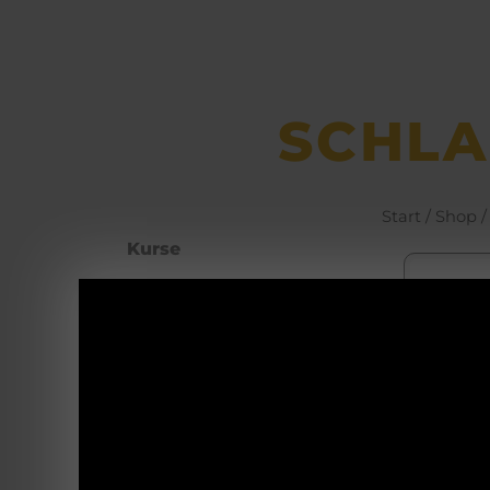
SCHL
Start
/
Shop
/
Kurse
Büchsen­macher­
arbeiten
Parf
Waffenhotel
Mul
Self Defence
un
Wil
Blanke Waffen