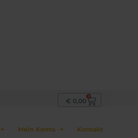
0
Warenkor
€
0,00
Mein Konto
Kontakt