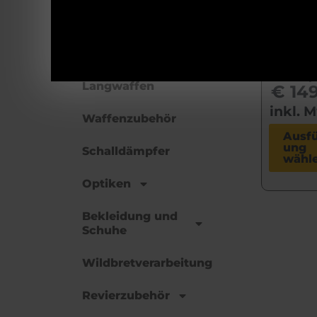
nn
Munition
Flex
falt
Kurzwaffen
€
99,
Langwaffen
€
149
inkl. 
Waffenzubehör
Ausf
ung
Schalldämpfer
wähl
Optiken
Bekleidung und
Schuhe
Wildbretverarbeitung
Revierzubehör