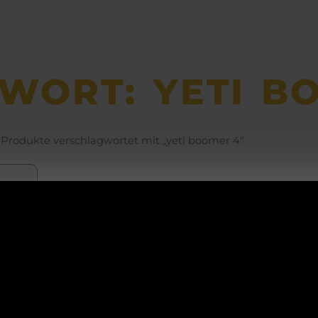
WORT: YETI B
 Produkte verschlagwortet mit „yeti boomer 4“
ACHTUNG!
TI
mer
Betriebsurlaub