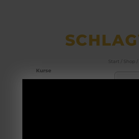
SCHLAG
Start
/
Shop
/
Kurse
Büchsen­macher­
arbeiten
Waffenhotel
YE
Self Defence
Boo
4
Blanke Waffen