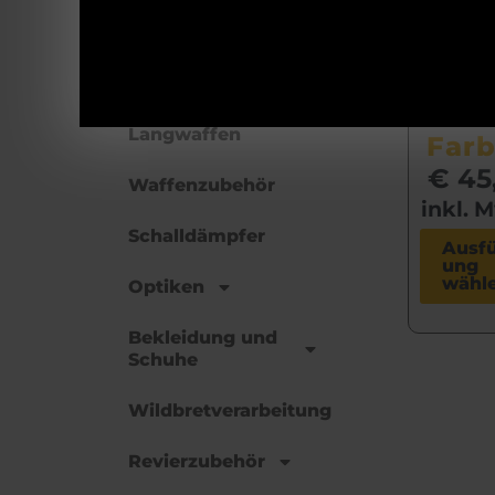
Hun
Munition
apf
vers
Kurzwaffen
de
Langwaffen
Far
€
45
Waffenzubehör
inkl. 
Schalldämpfer
Ausf
ung
wähl
Optiken
Bekleidung und
Schuhe
Wildbretverarbeitung
Revierzubehör