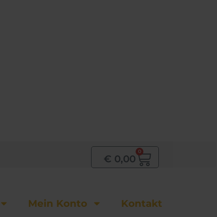
0
Warenkor
€
0,00
Mein Konto
Kontakt