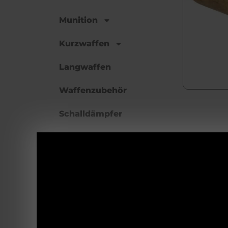
Munition
Kurzwaffen
Langwaffen
Waffenzubehör
Schalldämpfer
Optiken
Aus Weichsel
Bekleidung und
Anwen
Schuhe
Bei Gebrauc
Wildbretverarbeitung
geschlossen
zusammenges
Revierzubehör
kurze, zart