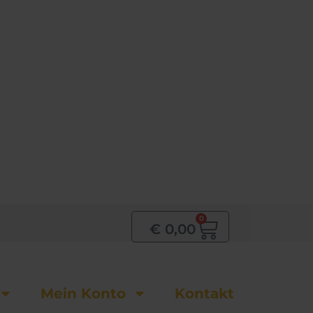
0
Warenkor
€
0,00
Mein Konto
Kontakt