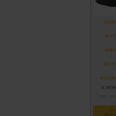
HUB
BUT
ORI
BUT
REHB
€
39,99
zzgl.
Ver
In
War