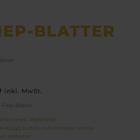
IEP-BLATTER
latter
9
inkl. MwSt.
-Fiep-Blatter
Aktionsware
,
Jagdbetrieb
blattjagd
,
buttolo
,
buttolo blatter
,
buttolo
ter
,
rehblatter