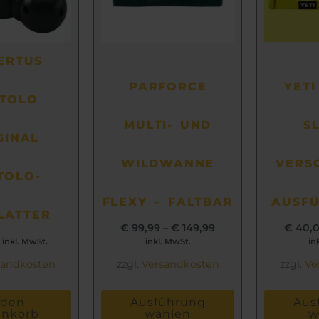
auf.
Die
Optionen
können
ERTUS
auf
PARFORCE
YETI
der
TOLO
Produktseite
MULTI- UND
S
gewählt
GINAL
werden
WILDWANNE
VERS
TOLO-
FLEXY – FALTBAR
AUSF
LATTER
€
99,99
–
€
149,99
€
40,
inkl. MwSt.
inkl. MwSt.
in
sandkosten
zzgl.
Versandkosten
zzgl.
Ve
 den
Ausführung
Aus
enkorb
wählen
w