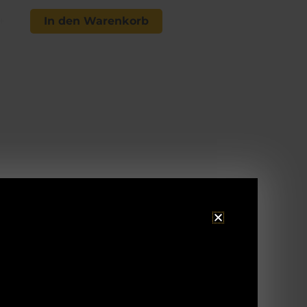
In den Warenkorb
+
undstück noch etwa 1 cm aus der
Den Blatter an die mäßig
Durch einen kurzen Hauch entsteht der
atten erst, nachdem der Stand möglichst