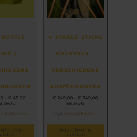
auf.
auf.
Die
Die
Optionen
Optionen
können
können
auf
auf
 BOTTLE
4 STABLE STICKS
der
der
Produktseite
Produktseite
LING /
ZIELSTOCK –
gewählt
gewählt
werden
werden
CHIEDENE
VERSCHIEDENE
ÜHRUNGEN
AUSFÜHRUNGEN
00
–
€
45,00
€
249,00
–
€
349,00
kl. MwSt.
inkl. MwSt.
rsandkosten
zzgl.
Versandkosten
führung
Ausführung
ählen
wählen