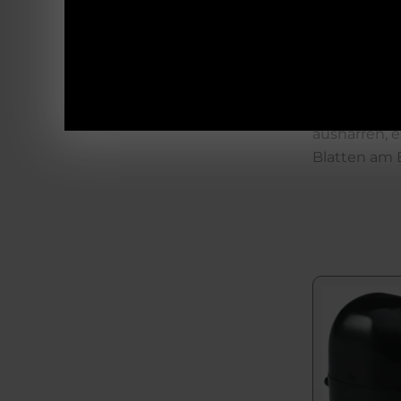
geräuschlos
folgenderma
darauf folg
einmal. Die
Einatmen – 
ausharren, 
Blatten am E