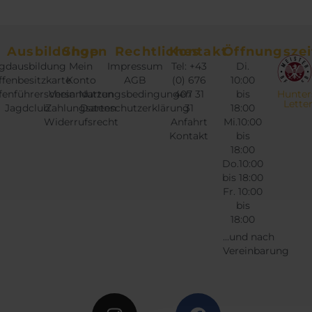
Ausbildungen
Shop
Rechtliches
Kontakt
Öffnungszei
gdausbildung
Mein
Impressum
Tel: +43
Di.
fenbesitzkarte
Konto
AGB
(0) 676
10:00
fenführerschein
Versandarten
Nutzungsbedingungen
407 31
bis
Hunter
Lette
Jagdclub
Zahlungsarten
Datenschutzerklärung
31
18:00
Widerrufsrecht
Anfahrt
Mi.10:00
Kontakt
bis
18:00
Do.10:00
bis 18:00
Fr. 10:00
bis
18:00
...und nach
Vereinbarung
Instagram
Twitter
Facebook
Google