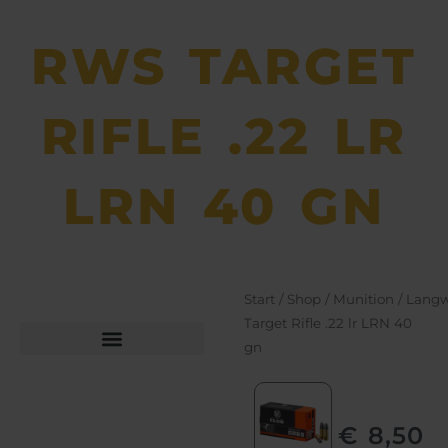
RWS TARGET
RIFLE .22 LR
LRN 40 GN
Start
/
Shop
/
Munition
/
Langw
Target Rifle .22 lr LRN 40
gn
Büchsen­macher­arbeiten
Bekleidung und Schuhe
€
8,50