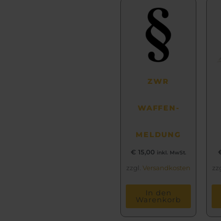
ZWR
WAFFEN­
MELDUNG
€
15,00
inkl. MwSt.
zzgl.
Versandkosten
zz
In den
Warenkorb