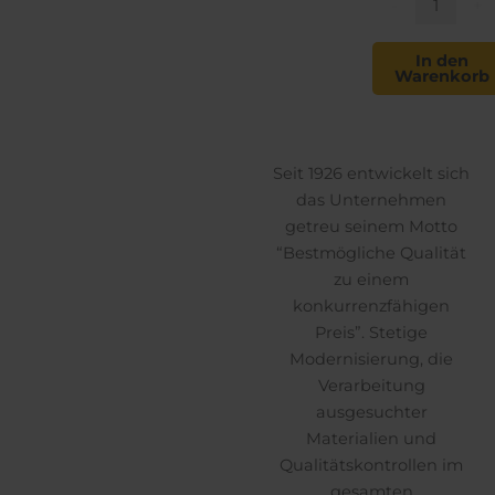
Target
-
+
Rifle
.22
In den
Warenkorb
lr
LRN
40
gn
Seit 1926 entwickelt sich
Menge
das Unternehmen
getreu seinem Motto
“Bestmögliche Qualität
zu einem
konkurrenzfähigen
Preis”. Stetige
Modernisierung, die
Verarbeitung
ausgesuchter
Materialien und
Qualitätskontrollen im
gesamten