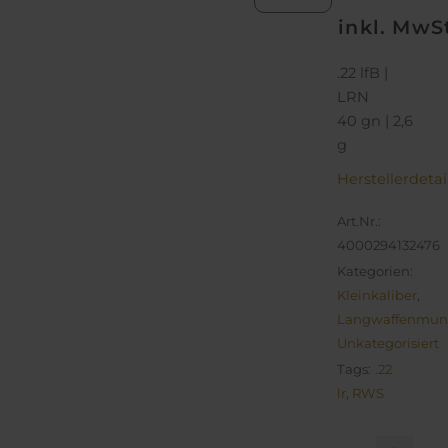
inkl. MwS
.22 lfB |
LRN
40 gn | 2,6
g
Herstellerdetai
Art.Nr.:
4000294132476
Kategorien:
Kleinkaliber
,
Langwaffenmuni
Unkategorisiert
Tags:
.22
lr
,
RWS
RWS