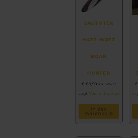
SAUTÖTER
HATZ-WATZ
BOAR
HUNTER
€
89,99
inkl. MwSt.
zzgl.
Versandkosten
zz
In den
Warenkorb