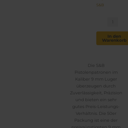
S&B
S&B
9mm
-
+
Luger
FMJ
In den
Warenkorb
124
gn
Menge
Die S&B
Pistolenpatronen im
Kaliber 9 mm Luger
überzeugen durch
Zuverlässigkeit, Präzision
und bieten ein sehr
gutes Preis-Leistungs-
Verhältnis. Die 50er
Packung ist eine der
preisgünstigsten 9 mm