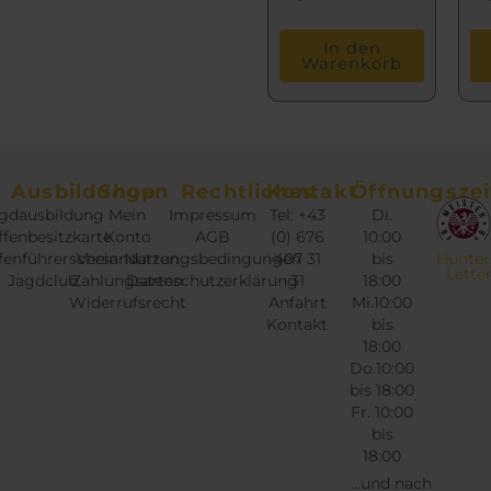
In den
Warenkorb
Ausbildungen
Shop
Rechtliches
Kontakt
Öffnungszei
gdausbildung
Mein
Impressum
Tel: +43
Di.
fenbesitzkarte
Konto
AGB
(0) 676
10:00
fenführerschein
Versandarten
Nutzungsbedingungen
407 31
bis
Hunter
Lette
Jagdclub
Zahlungsarten
Datenschutzerklärung
31
18:00
Widerrufsrecht
Anfahrt
Mi.10:00
Kontakt
bis
18:00
Do.10:00
bis 18:00
Fr. 10:00
bis
18:00
...und nach