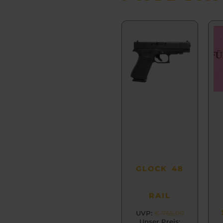
Aktueller
Ursprüngli
Preis
Preis
ist:
war:
€ 699,99.
€ 765,00
GLOCK 48
RAIL
UVP:
€
765,00
Unser Preis: