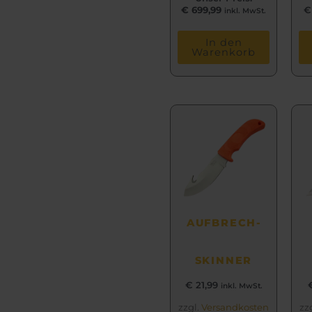
€
699,99
€
inkl. MwSt.
In den
Warenkorb
AUFBRECH­
SKINNER
€
21,99
inkl. MwSt.
zzgl.
Versandkosten
zz