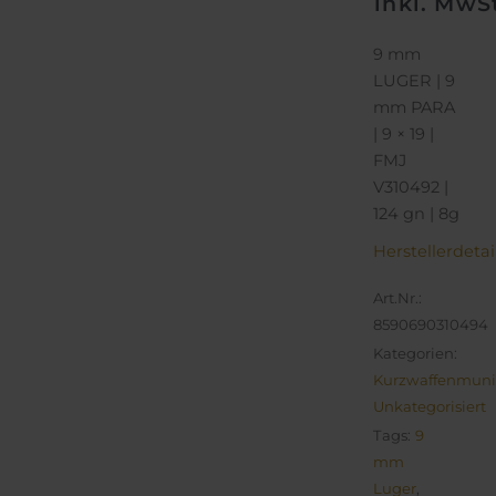
inkl. MwS
9 mm
LUGER | 9
mm PARA
| 9 × 19 |
FMJ
V310492 |
124 gn | 8g
Herstellerdetai
Art.Nr.:
8590690310494
Kategorien:
Kurzwaffenmuni
Unkategorisiert
Tags:
9
mm
Luger
,