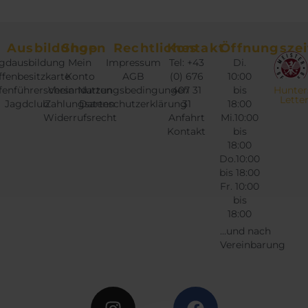
Ausbildungen
Shop
Rechtliches
Kontakt
Öffnungszei
gdausbildung
Mein
Impressum
Tel: +43
Di.
fenbesitzkarte
Konto
AGB
(0) 676
10:00
fenführerschein
Versandarten
Nutzungsbedingungen
407 31
bis
Hunter
Lette
Jagdclub
Zahlungsarten
Datenschutzerklärung
31
18:00
Widerrufsrecht
Anfahrt
Mi.10:00
Kontakt
bis
18:00
Do.10:00
bis 18:00
Fr. 10:00
bis
18:00
...und nach
Vereinbarung
Instagram
Twitter
Facebook
Google