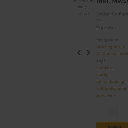
Schneidauflage
Schneidauflag
inkl. MwS
Wilde
Wilde
Kiste
Kiste
Schneidauflag
für
Eurokiste
Kategorien:
Unkategorisiert
,
Wildbretverarbe
Tags:
eurokiste
,
landig
,
schneidauflage
,
wildbretverarbe
zerwirken
Schneidauflag
für
-
+
Wilde
Kiste
In den