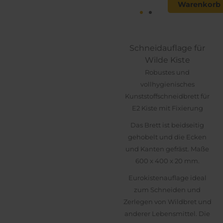
Warenkorb
Menge
Schneidauflage für
Wilde Kiste
Robustes und
vollhygienisches
Kunststoffschneidbrett für
E2 Kiste mit Fixierung
Das Brett ist beidseitig
gehobelt und die Ecken
und Kanten gefräst. Maße
600 x 400 x 20 mm.
Eurokistenauflage ideal
zum Schneiden und
Zerlegen von Wildbret und
anderer Lebensmittel. Die