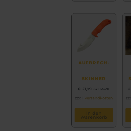
AUFBRECH­
SKINNER
€
21,99
inkl. MwSt.
zzgl.
Versandkosten
zz
In den
Warenkorb