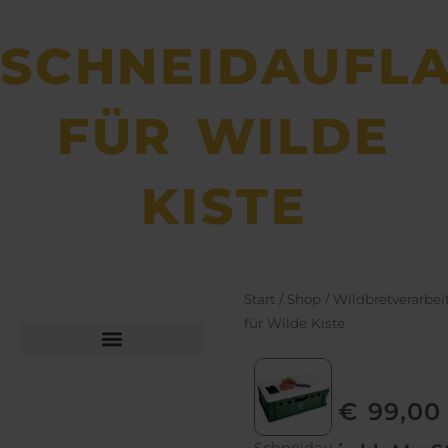
SCHNEIDAUFL
FÜR WILDE
KISTE
Start
/
Shop
/
Wildbretverarbe
für Wilde Kiste
Büchsen­macher­arbeiten
Bekleidung und Schuhe
€
99,00