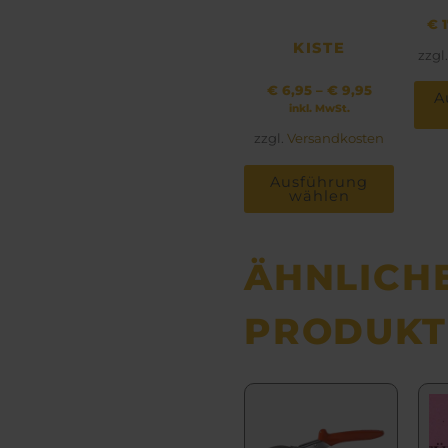
der
€
1
Produk
KISTE
gewähl
zzgl
werde
€
6,95
–
€
9,95
A
inkl. MwSt.
zzgl.
Versandkosten
Ausführung
wählen
ÄHNLICH
PRODUKT